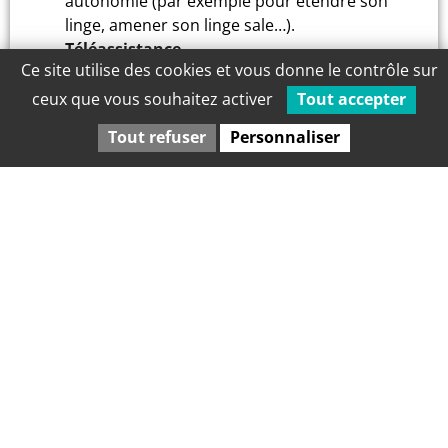
autonomie (par exemple pour étendre son
linge, amener son linge sale…).
Téléassistance
Ce site utilise des cookies et vous donne le contrôle sur
Chaque logement est équipé d’une sonnette
d’alarme.
ceux que vous souhaitez activer
Tout accepter
Tout refuser
Personnaliser
Les animations
Loisirs créatifs
Bricolages selon les événements de l’année et
la saison.
Sport
Piscine, balade, baskin (sport adapté)…
Cuisine
Ceux qui le souhaitent peuvent aussi participer
à l’épluchage des légumes ou participer à des
ateliers cuisine.