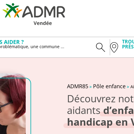
 AIDER ?
TROU
PRÈS
 problématique, une commune ...
ADMR85
Pôle enfance
>
>
A
Découvrez notr
aidants
d’enfa
handicap en V