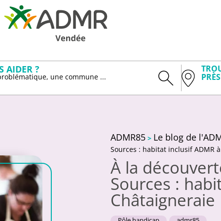
 AIDER ?
TROU
PRÈS
 problématique, une commune ...
ADMR85
Le blog de l'A
>
Sources : habitat inclusif ADMR 
À la découver
Sources : habi
Châtaigneraie
Pôle handicap
admr85